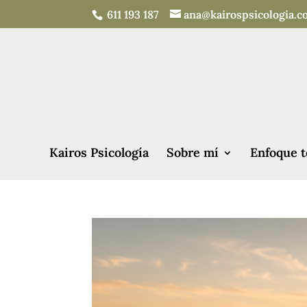
611 193 187
ana@kairospsicologia.
Kairos Psicología
Sobre mí
Enfoque t