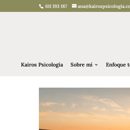
611 193 187
ana@kairospsicologia.
Kairos Psicología
Sobre mí
Enfoque t