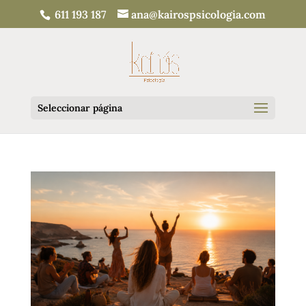
611 193 187
ana@kairospsicologia.com
Seleccionar página