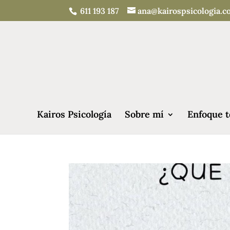
611 193 187
ana@kairospsicologia.
Kairos Psicología
Sobre mí
Enfoque t