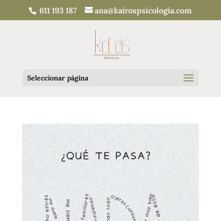
611 193 187
ana@kairospsicologia.com
Seleccionar página