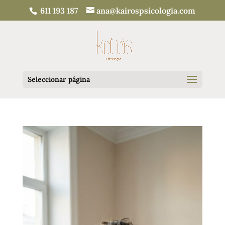
611 193 187
ana@kairospsicologia.com
Seleccionar página