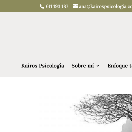
611 193 187
ana@kairospsicologia.
Kairos Psicología
Sobre mí
Enfoque t