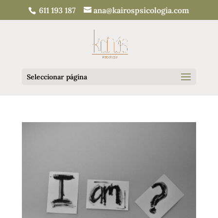
611 193 187
ana@kairospsicologia.com
Seleccionar página