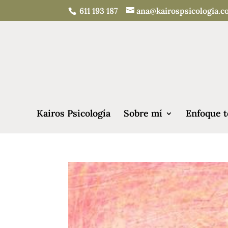
611 193 187
ana@kairospsicologia.
Kairos Psicología
Sobre mí
Enfoque t