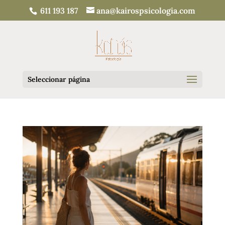
611 193 187
ana@kairospsicologia.com
Seleccionar página