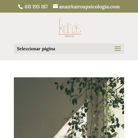
611 193 187
ana@kairospsicologia.com
Seleccionar página