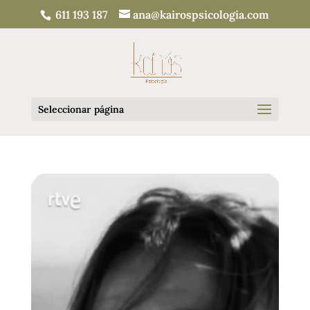
611 193 187
ana@kairospsicologia.com
Seleccionar página