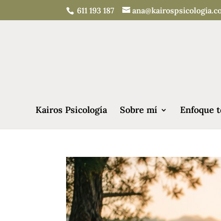
611 193 187
ana@kairospsicologia.
Kairos Psicología
Sobre mí
Enfoque t