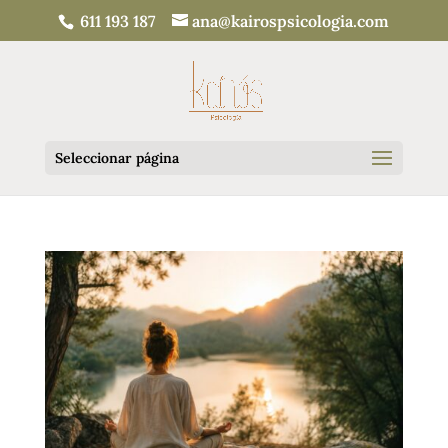
611 193 187
ana@kairospsicologia.com
Seleccionar página