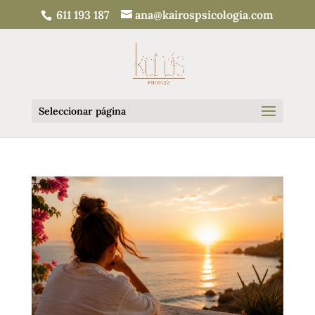
611 193 187
ana@kairospsicologia.com
Seleccionar página