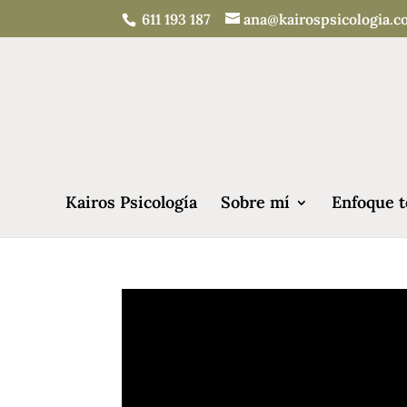
611 193 187
ana@kairospsicologia.
Kairos Psicología
Sobre mí
Enfoque t