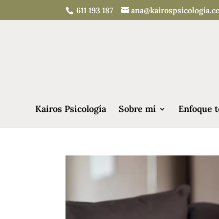
611 193 187
ana@kairospsicologia.
Kairos Psicología
Sobre mí
Enfoque t