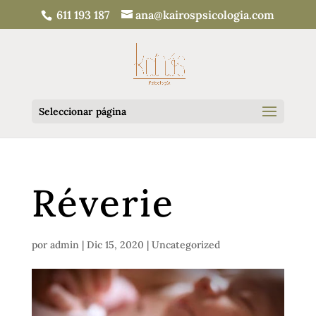
611 193 187
ana@kairospsicologia.com
Seleccionar página
Réverie
por
admin
|
Dic 15, 2020
|
Uncategorized