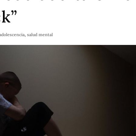
ck”
 adolescencia
,
salud mental