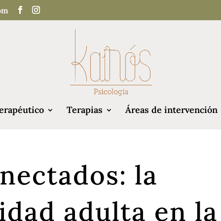
com
erapéutico
Terapias
Áreas de intervención
nectados: la
idad adulta en la