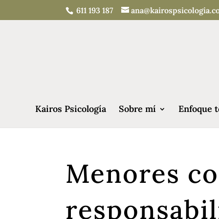
611 193 187
ana@kairospsicologia.
Kairos Psicología
Sobre mí
Enfoque t
Menores co
responsabil