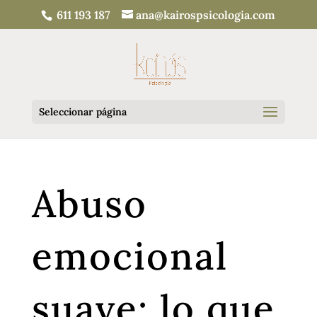
611 193 187
ana@kairospsicologia.com
Seleccionar página
Abuso
emocional
suave: lo que